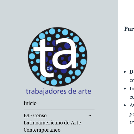
Par
D
c
I
c
Inicio
Trabajadores de
A
p
Arte
expande
ES> Censo
el
t
Latinoamericano de Arte
Contemporáneo
menú
Contemporaneo
inferior