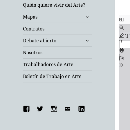
Quién quiere vivir del Arte?
expande
Mapas
el
menú
Contratos
inferior
expande
Debate abierto
el
menú
Nosotros
inferior
Trabalhadores de Arte
Boletín de Trabajo en Arte
Facebook
Twitter
Instagram
Email
Linkedin