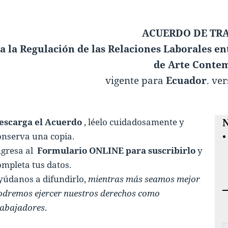
ACUERDO DE TR
a la Regulación de las Relaciones Laborales en
de Arte Conte
vigente para
Ecuador
. ve
escarga el Acuerdo
, léelo cuidadosamente y
N
onserva una copia.
ngresa al
Formulario ONLINE para suscribirlo
y
ompleta tus datos.
yúdanos a difundirlo,
mientras más seamos mejor
odremos ejercer nuestros derechos como
rabajadores
.