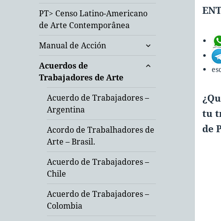
– América Latina
ENT
PT> Censo Latino-Americano
de Arte Contemporânea
expande
Manual de Acción
el
expande
menú
Acuerdos de
es
el
inferior
Trabajadores de Arte
menú
inferior
¿Qu
Acuerdo de Trabajadores –
Argentina
tu 
de 
Acordo de Trabalhadores de
Arte – Brasil.
Acuerdo de Trabajadores –
Chile
Acuerdo de Trabajadores –
Colombia