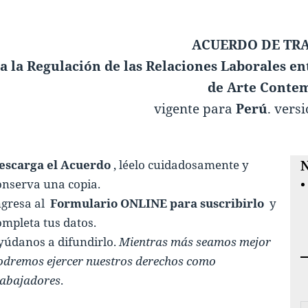
ACUERDO DE TR
a la Regulación de las Relaciones Laborales en
de Arte Conte
vigente para
Perú
. vers
escarga el Acuerdo
, léelo cuidadosamente y
N
onserva una copia.
ngresa al
Formulario ONLINE para suscribirlo
y
ompleta tus datos.
yúdanos a difundirlo.
Mientras más seamos mejor
odremos ejercer nuestros derechos como
rabajadores
.