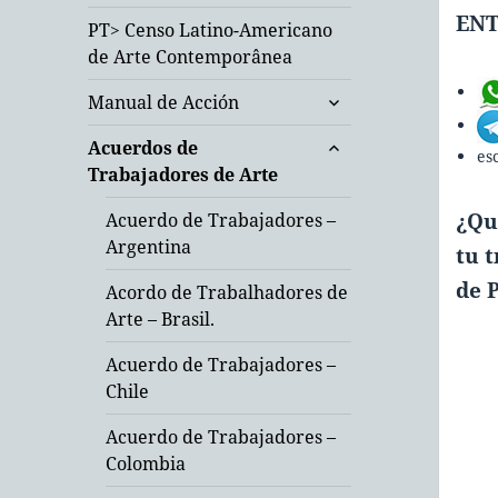
– América Latina
ENT
PT> Censo Latino-Americano
de Arte Contemporânea
expande
Manual de Acción
el
expande
menú
Acuerdos de
es
el
inferior
Trabajadores de Arte
menú
inferior
¿Qu
Acuerdo de Trabajadores –
Argentina
tu 
de 
Acordo de Trabalhadores de
Arte – Brasil.
Acuerdo de Trabajadores –
Chile
Acuerdo de Trabajadores –
Colombia