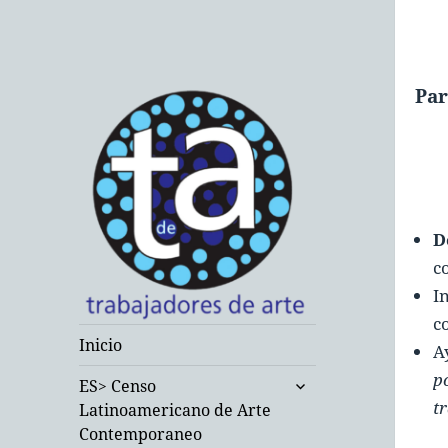
Par
D
c
I
c
Inicio
Trabajadores de
A
p
Arte
expande
ES> Censo
el
t
Latinoamericano de Arte
Contemporáneo
menú
Contemporaneo
inferior