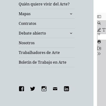
Quién quiere vivir del Arte?
expande
Mapas
el
menú
Contratos
inferior
expande
Debate abierto
el
menú
Nosotros
inferior
Trabalhadores de Arte
Boletín de Trabajo en Arte
Facebook
Twitter
Instagram
Email
Linkedin